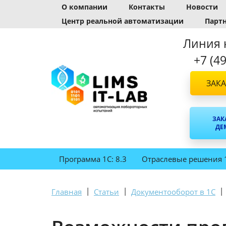
О компании
Контакты
Новости
Центр реальной автоматизации
Парт
Линия 
+7 (4
ЗАКА
ЗАК
ДЕ
Программа 1С: 8.3
Отраслевые решения 
|
|
|
Главная
Статьи
Документооборот в 1С