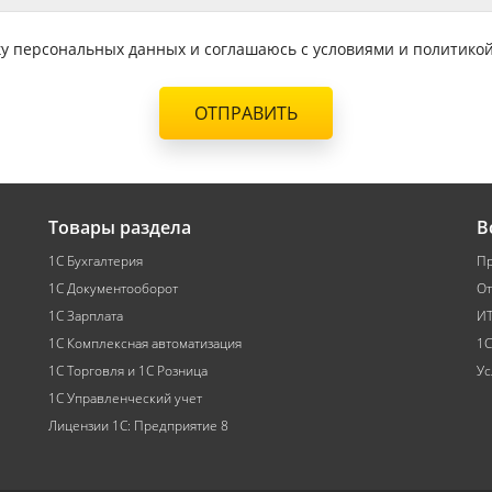
тку персональных данных и соглашаюсь с условиями и политик
ОТПРАВИТЬ
Товары раздела
В
1С Бухгалтерия
Пр
1С Документооборот
От
1С Зарплата
ИТ
1С Комплексная автоматизация
1С
1С Торговля и 1С Розница
Ус
1С Управленческий учет
Лицензии 1С: Предприятие 8