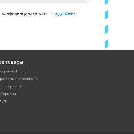
ой конфиденциальности —
подробнее
се товары
ограмма 1С: 8.3
раслевые решения 1С
С и сервисы
:Сервисы
луги