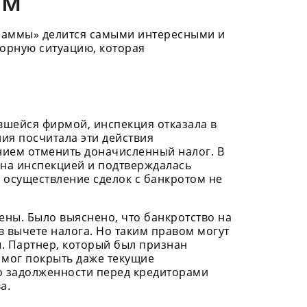
ом
раммы» делится самыми интересными и
порную ситуацию, которая
вшейся фирмой, инспекция отказала в
ия посчитала эти действия
нием отменить доначисленный налог. В
рена инспекцией и подтверждалась
о осуществление сделок с банкротом не
ны. Было выяснено, что банкротство на
в вычете налога. Но таким правом могут
. Партнер, который был признан
е мог покрыть даже текущие
го задолженности перед кредиторами
а.