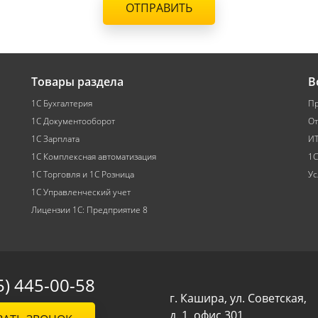
ОТПРАВИТЬ
Товары раздела
В
1С Бухгалтерия
Пр
1С Документооборот
От
1С Зарплата
ИТ
1С Комплексная автоматизация
1С
1С Торговля и 1С Розница
Ус
1С Управленческий учет
Лицензии 1С: Предприятие 8
5) 445-00-58
г. Кашира, ул. Советская,
д. 1, офис 301