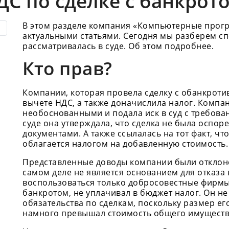
С по сделке с банкрот
В этом разделе компания «Компьютерные прог
актуальными статьями. Сегодня мы разберем с
рассматривалась в суде. Об этом подробнее.
Кто прав?
Компании, которая провела сделку с обанкроти
вычете НДС, а также доначислила налог. Компан
необоснованными и подала иск в суд с требова
суде она утверждала, что сделка не была оспо
документами. А также ссылалась на тот факт, чт
облагается налогом на добавленную стоимость.
Представленные доводы компании были отклоне
самом деле не является основанием для отказа 
воспользоваться только добросовестные фирмы
банкротом, не уплачивал в бюджет налог. Он н
обязательства по сделкам, поскольку размер е
намного превышал стоимость общего имуществ