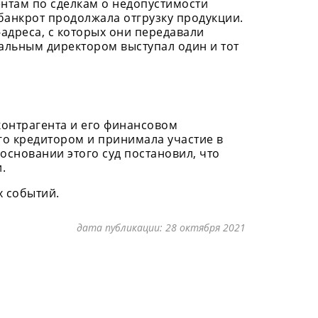
нтам по сделкам о недопустимости
-банкрот продолжала отгрузку продукции.
-адреса, с которых они передавали
альным директором выступал один и тот
контрагента и его финансовом
го кредитором и принимала участие в
 основании этого суд постановил, что
.
х событий.
дата публикации:
28 октября 2021