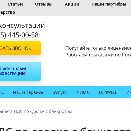
Статьи
Отзывы
Акции
Наши партнёры
нерство
консультаций
95) 445-00-58
Покупайте только лицензио
ЗАТЬ ЗВОНОК
Работаем с заказами по Рос
АЗАТЬ ОНЛАЙН
МОНСТРАЦИЮ
1С
ИТС и сервисы
Услуги
ЛИМС
1С:ФРЕШ
И
ычета НДС по сделке с банкротом