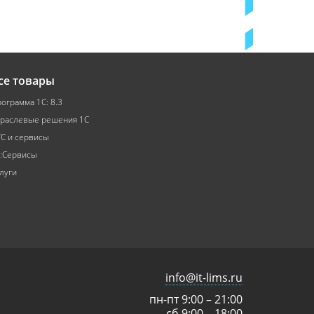
се товары
ограмма 1С: 8.3
раслевые решения 1С
С и сервисы
:Сервисы
луги
info@it-lims.ru
пн-пт 9:00 – 21:00
сб 9:00 – 18:00