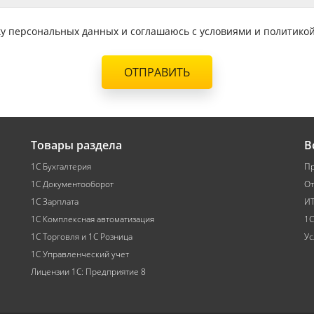
тку персональных данных и соглашаюсь с условиями и политик
ОТПРАВИТЬ
Товары раздела
В
1С Бухгалтерия
Пр
1С Документооборот
От
1С Зарплата
ИТ
1С Комплексная автоматизация
1С
1С Торговля и 1С Розница
Ус
1С Управленческий учет
Лицензии 1С: Предприятие 8