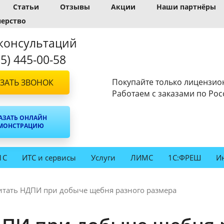
Статьи
Отзывы
Акции
Наши партнёры
нерство
консультаций
95) 445-00-58
Покупайте только лицензио
ЗАТЬ ЗВОНОК
Работаем с заказами по Рос
АЗАТЬ ОНЛАЙН
МОНСТРАЦИЮ
1С
ИТС и сервисы
Услуги
ЛИМС
1С:ФРЕШ
И
итать НДПИ при добыче щебня разного размера