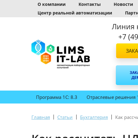
О компании
Контакты
Новости
Центр реальной автоматизации
Парт
Линия 
+7 (4
ЗАКА
ЗАК
ДЕ
Программа 1С: 8.3
Отраслевые решения 
|
|
|
Главная
Статьи
Бухгалтерия
Как рассч