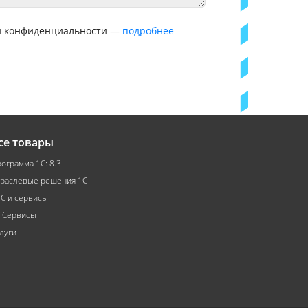
ой конфиденциальности —
подробнее
се товары
ограмма 1С: 8.3
раслевые решения 1С
С и сервисы
:Сервисы
луги