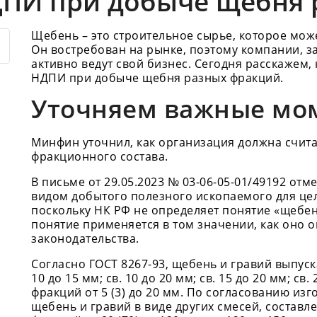
ДПИ при добыче щебня 
Щебень – это строительное сырье, которое мож
Он востребован на рынке, поэтому компании, 
активно ведут свой бизнес. Сегодня расскажем,
НДПИ при добыче щебня разных фракций.
Уточняем важные мо
Минфин уточнил, как организация должна счит
фракционного состава.
В письме от 29.05.2023 № 03-06-05-01/49192 отме
видом добытого полезного ископаемого для це
поскольку НК РФ не определяет понятие «щебен
понятие применяется в том значении, как оно 
законодательства.
Согласно ГОСТ 8267-93, щебень и гравий выпускаю
10 до 15 мм; св. 10 до 20 мм; св. 15 до 20 мм; св.
фракций от 5 (3) до 20 мм. По согласованию из
щебень и гравий в виде других смесей, составл