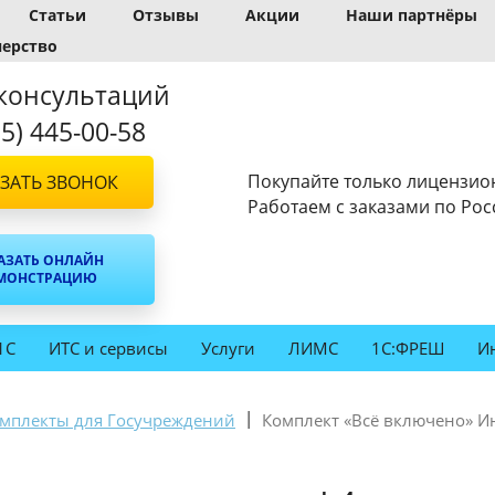
Статьи
Отзывы
Акции
Наши партнёры
нерство
консультаций
95) 445-00-58
Покупайте только лицензио
ЗАТЬ ЗВОНОК
Работаем с заказами по Рос
АЗАТЬ ОНЛАЙН
МОНСТРАЦИЮ
1С
ИТС и сервисы
Услуги
ЛИМС
1С:ФРЕШ
И
|
омплекты для Госучреждений
Комплект «Всё включено» И