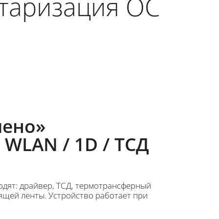
таризация ОС
чено»
 WLAN / 1D / ТСД
одят: драйвер, ТСД, термотрансферный
ящей ленты. Устройство работает при