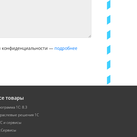
ой конфиденциальности —
подробнее
се товары
ограмма 1С: 8.3
раслевые решения 1С
С и сервисы
:Сервисы