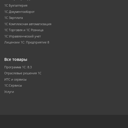
1С Бухгалтерия
1С Документооборот
1С Зарплата
1С Комплексная автоматизация
1С Торговля и 1С Розница
1С Управленческий учет
Лицензии 1С: Предприятие 8
Все товары
Программа 1С: 8.3
Отраслевые решения 1С
ИТС и сервисы
1С:Сервисы
Услуги