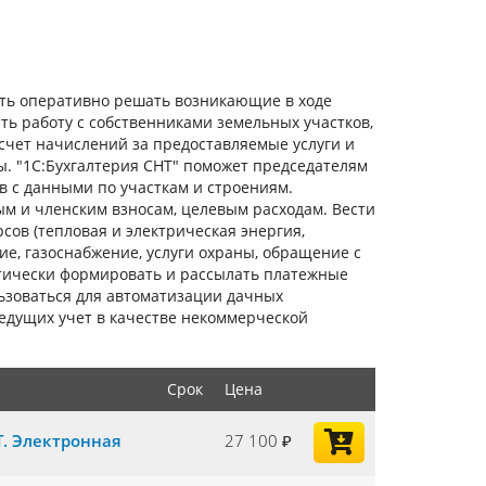
ть оперативно решать возникающие в ходе
ть работу с собственниками земельных участков,
чет начислений за предоставляемые услуги и
. "1С:Бухгалтерия СНТ" поможет председателям
ов с данными по участкам и строениям.
м и членским взносам, целевым расходам. Вести
ов (тепловая и электрическая энергия,
е, газоснабжение, услуги охраны, обращение с
тически формировать и рассылать платежные
ьзоваться для автоматизации дачных
Ведущих учет в качестве некоммерческой
Срок
Цена
Т. Электронная
27 100