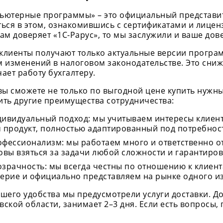
ьютерные программы» – это официальный представит
ться в этом, ознакомившись с сертификатами и лице
ам доверяет «1С-Рарус», то мы заслужили и ваше дов
клиенты получают только актуальные версии програм
м изменений в налоговом законодательстве. Это сниж
ает работу бухгалтеру.
 вы сможете не только по выгодной цене купить нужн
ить другие преимущества сотрудничества:
ивидуальный подход: мы учитываем интересы клиент
 продукт, полностью адаптированный под потребнос
фессионализм: мы работаем много и ответственно о
овы взяться за задачи любой сложности и гарантиро
зрачность: мы всегда честны по отношению к клиент
ерие и официально представляем на рынке одного и
ашего удобства мы предусмотрели услуги доставки. Д
ской области, занимает 2–3 дня. Если есть вопросы,