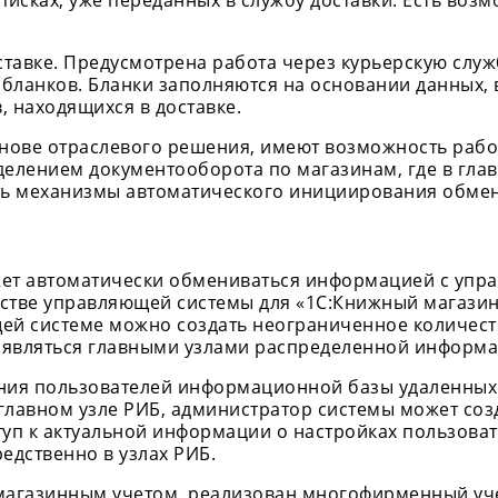
дписках, уже переданных в службу доставки. Есть во
ставке. Предусмотрена работа через курьерскую служ
бланков. Бланки заполняются на основании данных,
 находящихся в доставке.
нове отраслевого решения, имеют возможность раб
делением документооборота по магазинам, где в гла
ть механизмы автоматического инициирования обмен
жет автоматически обмениваться информацией с уп
ачестве управляющей системы для «1С:Книжный магази
ющей системе можно создать неограниченное количес
т являться главными узлами распределенной информ
ия пользователей информационной базы удаленных у
главном узле РИБ, администратор системы может со
ступ к актуальной информации о настройках пользова
едственно в узлах РИБ.
магазинным учетом, реализован многофирменный учет