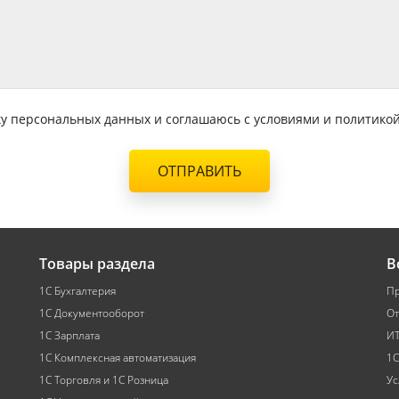
тку персональных данных и соглашаюсь с условиями и политик
ОТПРАВИТЬ
Товары раздела
В
1С Бухгалтерия
Пр
1С Документооборот
От
1С Зарплата
ИТ
1С Комплексная автоматизация
1С
1С Торговля и 1С Розница
Ус