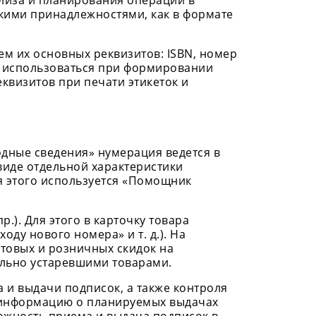
лиза и планирования операций в
кими принадлежностями, как в формате
м их основных реквизитов: ISBN, номер
ут использоваться при формировании
квизитов при печати этикеток и
одные сведения» нумерация ведется в
виде отдельной характеристики
я этого используется «Помощник
.). Для этого в карточку товара
ду нового номера» и т. д.). На
товых и розничных скидок на
ально устаревшими товарами.
и выдачи подписок, а также контроля
ю информацию о планируемых выдачах