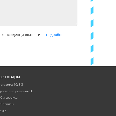
ой конфиденциальности —
подробнее
се товары
ограмма 1С: 8.3
раслевые решения 1С
С и сервисы
:Сервисы
луги