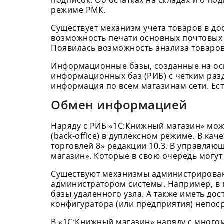
подписок. Об остатках на складах и о по
режиме РМК.
Существует механизм учета товаров в до
возможность печати основных почтовых 
Появилась возможность анализа товаров,
Информационные базы, созданные на ос
информационных баз (РИБ) с четким раз
информация по всем магазинам сети. Ес
Обмен информацией
Наряду с РИБ «1С:Книжный магазин» мо
(back-office) в дуплексном режиме. В к
торговлей 8» редакции 10.3. В управля
магазин». Которые в свою очередь могу
Существуют механизмы администрирован
администратором системы. Например, в 
базы удаленного узла. А также иметь до
конфигуратора (или предприятия) непоср
В «
1С:Книжный магазин
» наряду с много