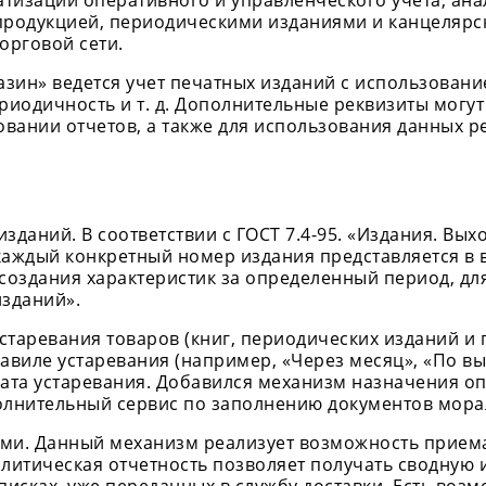
тизации оперативного и управленческого учета, ана
продукцией, периодическими изданиями и канцелярс
орговой сети.
зин» ведется учет печатных изданий с использование
периодичность и т. д. Дополнительные реквизиты мог
ании отчетов, а также для использования данных ре
зданий. В соответствии с ГОСТ 7.4-95. «Издания. Вых
каждый конкретный номер издания представляется в 
 создания характеристик за определенный период, дл
изданий».
аревания товаров (книг, периодических изданий и пр
виле устаревания (например, «Через месяц», «По выхо
дата устаревания. Добавился механизм назначения оп
олнительный сервис по заполнению документов мор
ми. Данный механизм реализует возможность приема 
алитическая отчетность позволяет получать сводну