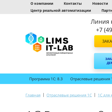
О компании
Контакты
Новости
Центр реальной автоматизации
Парт
Линия 
+7 (4
ЗАКА
ЗАК
ДЕ
Программа 1С: 8.3
Отраслевые решения 
|
|
Главная
Отраслевые решения 1С
1С для 