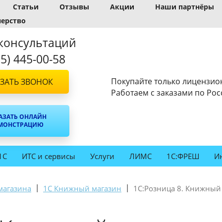
Статьи
Отзывы
Акции
Наши партнёры
нерство
консультаций
95) 445-00-58
Покупайте только лицензио
ЗАТЬ ЗВОНОК
Работаем с заказами по Рос
АЗАТЬ ОНЛАЙН
МОНСТРАЦИЮ
1С
ИТС и сервисы
Услуги
ЛИМС
1С:ФРЕШ
И
|
|
магазина
1С Книжный магазин
1С:Розница 8. Книжный