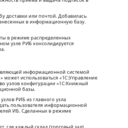
зможность приема и выдача подписок в
бу доставки или почтой. Добавилась
 внесенных в информационную базу.
оты в режиме распределенных
вном узле РИБ консолидируется
а.
равляющей информационной системой
н» может использоваться «1С:Управление
тво узлов конфигурации «1С:Книжный
ационной базы.
злов РИБ из главного узла
здать пользователя информационной
телей ИБ. Сделанных в режиме
, где каждый склад (торговый зал)