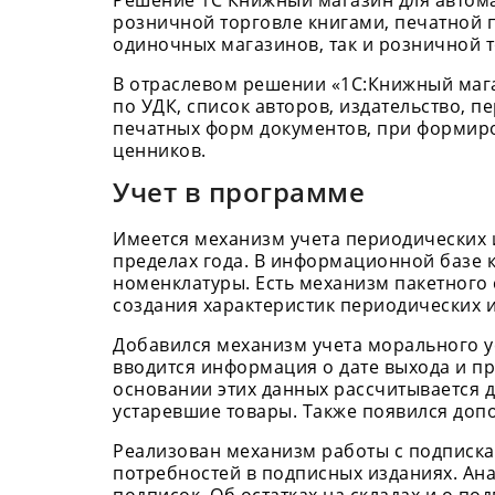
Решение 1С Книжный магазин для автома
розничной торговле книгами, печатной 
одиночных магазинов, так и розничной т
В отраслевом решении «1С:Книжный мага
по УДК, список авторов, издательство, 
печатных форм документов, при формиров
ценников.
Учет в программе
Имеется механизм учета периодических и
пределах года. В информационной базе 
номенклатуры. Есть механизм пакетного
создания характеристик периодических 
Добавился механизм учета морального уст
вводится информация о дате выхода и пра
основании этих данных рассчитывается 
устаревшие товары. Также появился доп
Реализован механизм работы с подписка
потребностей в подписных изданиях. Ан