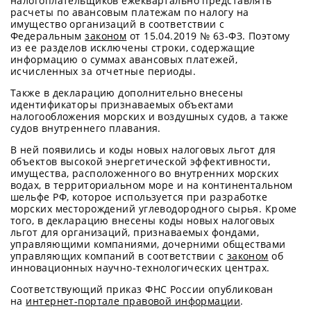
налогоплательщиков ежеквартально представлять
расчеты по авансовым платежам по налогу на
имущество организаций в соответствии с
Федеральным
законом
от 15.04.2019 № 63-ФЗ. Поэтому
из ее разделов исключены строки, содержащие
информацию о суммах авансовых платежей,
исчисленных за отчетные периоды.
Также в декларацию дополнительно внесены
идентификаторы признаваемых объектами
налогообложения морских и воздушных судов, а также
судов внутреннего плавания.
В ней появились и коды новых налоговых льгот для
объектов высокой энергетической эффективности,
имущества, расположенного во внутренних морских
водах, в территориальном море и на континентальном
шельфе РФ, которое используется при разработке
морских месторождений углеводородного сырья. Кроме
того, в декларацию внесены коды новых налоговых
льгот для организаций, признаваемых фондами,
управляющими компаниями, дочерними обществами
управляющих компаний в соответствии с
законом
об
инновационных научно-технологических центрах.
Соответствующий приказ ФНС России опубликован
на
интернет-портале правовой информации
.