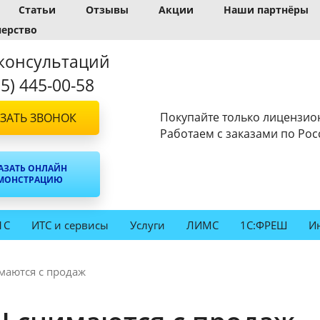
Статьи
Отзывы
Акции
Наши партнёры
нерство
консультаций
95) 445-00-58
Покупайте только лицензио
ЗАТЬ ЗВОНОК
Работаем с заказами по Рос
АЗАТЬ ОНЛАЙН
МОНСТРАЦИЮ
1С
ИТС и сервисы
Услуги
ЛИМС
1С:ФРЕШ
И
аются с продаж