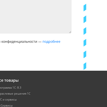
ой конфиденциальности —
подробнее
се товары
ограмма 1С: 8.3
раслевые решения 1С
С и сервисы
:Сервисы