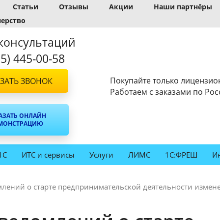
Статьи
Отзывы
Акции
Наши партнёры
нерство
консультаций
95) 445-00-58
Покупайте только лицензио
ЗАТЬ ЗВОНОК
Работаем с заказами по Рос
АЗАТЬ ОНЛАЙН
МОНСТРАЦИЮ
1С
ИТС и сервисы
Услуги
ЛИМС
1С:ФРЕШ
И
млений о старте предпринимательской деятельности измен