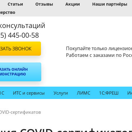
Статьи
Отзывы
Акции
Наши партнёры
нерство
консультаций
95) 445-00-58
Покупайте только лицензио
ЗАТЬ ЗВОНОК
Работаем с заказами по Рос
АЗАТЬ ОНЛАЙН
МОНСТРАЦИЮ
1С
ИТС и сервисы
Услуги
ЛИМС
1С:ФРЕШ
И
VID-сертификатов