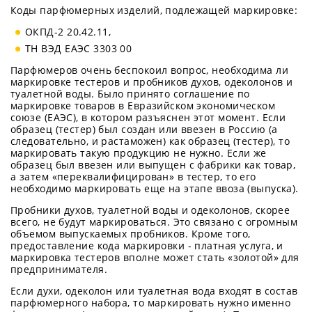
Коды парфюмерных изделий, подлежащей маркировке:
ОКПД-2 20.42.11,
ТН ВЭД ЕАЭС 3303 00
Парфюмеров очень беспокоил вопрос, необходима ли
маркировке тестеров и пробников духов, одеколонов и
туалетной воды. Было принято соглашение по
маркировке товаров в Евразийском экономическом
союзе (ЕАЭС), в котором разъяснен этот момент. Если
образец (тестер) был создан или ввезен в Россию (а
следовательно, и растаможен) как образец (тестер), то
маркировать такую продукцию не нужно. Если же
образец был ввезен или выпущен с фабрики как товар,
а затем «переквалифицирован» в тестер, то его
необходимо маркировать еще на этапе ввоза (выпуска).
Пробники духов, туалетной воды и одеколонов, скорее
всего, не будут маркироваться. Это связано с огромным
объемом выпускаемых пробников. Кроме того,
предоставление кода маркировки - платная услуга, и
маркировка тестеров вполне может стать «золотой» для
предпринимателя.
Если духи, одеколон или туалетная вода входят в состав
парфюмерного набора, то маркировать нужно именно