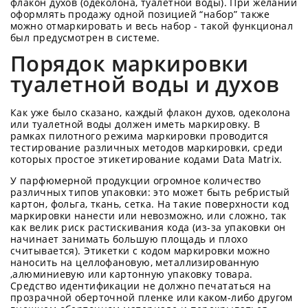
флакон духов (одеколона, туалетной воды). При желании
оформлять продажу одной позицией “набор” также
можно отмаркировать и весь набор - такой функционал
был предусмотрен в системе.
Порядок маркировки
туалетной воды и духов
Как уже было сказано, каждый флакон духов, одеколона
или туалетной воды должен иметь маркировку. В
рамках пилотного режима маркировки проводится
тестирование различных методов маркировки, среди
которых простое этикетирование кодами Data Matrix.
У парфюмерной продукции огромное количество
различных типов упаковки: это может быть ребристый
картон, фольга, ткань, сетка. На такие поверхности код
маркировки нанести или невозможно, или сложно, так
как велик риск растискивания кода (из-за упаковки он
начинает занимать большую площадь и плохо
считывается). Этикетки с кодом маркировки можно
наносить на целлофановую, металлизированную
,алюминиевую или картонную упаковку товара.
Средство идентификации не должно печататься на
прозрачной оберточной пленке или каком-либо другом