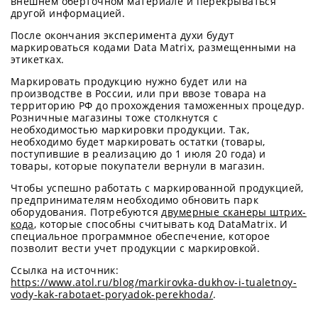
внешнем оберточном материале и перекрываться
другой информацией.
После окончания эксперимента духи будут
маркироваться кодами Data Matrix, размещенными на
этикетках.
Маркировать продукцию нужно будет или на
производстве в России, или при ввозе товара на
территорию РФ до прохождения таможенных процедур.
Розничные магазины тоже столкнутся с
необходимостью маркировки продукции. Так,
необходимо будет маркировать остатки (товары,
поступившие в реализацию до 1 июля 20 года) и
товары, которые покупатели вернули в магазин.
Чтобы успешно работать с маркированной продукцией,
предпринимателям необходимо обновить парк
оборудования. Потребуются
двумерные сканеры штрих-
кода
, которые способны считывать код DataMatrix. И
специальное программное обеспечение, которое
позволит вести учет продукции с маркировкой.
Ссылка на источник:
https://www.atol.ru/blog/markirovka-dukhov-i-tualetnoy-
vody-kak-rabotaet-poryadok-perekhoda/
.