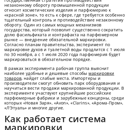
Государственная стратегия противодействия
незаконному обороту промышленной продукции
относит косметические изделия и парфюмерию к
«красной зоне», то есть к сфере, где требуется особенно
тщательный контроль и противодействие незаконному
обороту. Один из самых мощных механизмов
государства, который позволит существенно сократить
долю фасильфиката и контрафакта на парфюмерном
рынке — внедрение обязательной маркировки.
Согласно планам правительства, эксперимент по
маркировке духов и туалетной воды продлится с 1 июля
по 30 ноября, а с 1 июля 2020 года парфюмерия будет
маркироваться в обязательном порядке.
В рамках эксперимента рабочая группа выяснит
наиболее удобные и дешевые способы
маркировки
товаров
, найдет слабые места. Импортеры и
производители смогут обновить парк оборудования и
научиться вести продажи маркированной продукции. В
эксперименте участвуют крупнейшие российские
парфюмерные фабрики и зарубежные концерны, среди
которых «Новая Заря», «Avon», «Clarins», «Арома-Пром»,
«Л’Этуаль» и многие другие.
Как работает система
маркировки