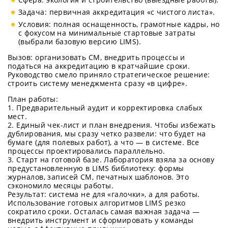
Задача: первичная аккредитация «с чистого листа».
Условия: полная оснащенность, грамотные кадры, но
с фокусом на минимальные стартовые затраты
(выбрали базовую версию LIMS).
Вызов: организовать СМ, внедрить процессы и
податься на аккредитацию в кратчайшие сроки.
Руководство смело приняло стратегическое решение:
строить систему менеджмента сразу «в цифре».
План работы:
1. Предварительный аудит и корректировка слабых
мест.
2. Единый чек-лист и план внедрения. Чтобы избежать
дублирования, мы сразу четко развели: что будет на
бумаге (для полевых работ), а что — в системе. Все
процессы проектировались параллельно.
3. Старт на готовой базе. Лаборатория взяла за основу
предустановленную в LIMS библиотеку: формы
журналов, записей СМ, печатных шаблонов. Это
сэкономило месяцы работы.
Результат: система не для «галочки», а для работы.
Использование готовых алгоритмов LIMS резко
сократило сроки. Осталась самая важная задача —
внедрить инструмент и сформировать у команды