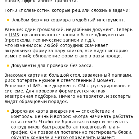
новые, эффективные привычки.
Топ-3 «полезности», которые решили сложные задачи:
Альбом форм из кошмара в удобный инструмент.
Раньше: один громоздкий, неудобный документ. Теперь
в
LIMS
: организованные папки в блоке «Документы»
(протоколы, технические записи и т.д.).
Что изменилось: любой сотрудник скачивает
актуальную форму за пару кликов; все видят историю
изменений; обновление форм стало в разы проще.
Документы для проверки без хаоса.
Знакомая картина: большой стол, заваленный папками,
риск потерять нужное в ответственный момент.
Решение в LIMS: все документы СМ структурированы в
системе. Для проверки формируется четкая
электронная подборка. Ничего не теряется, и эксперты
видят образцовый порядок.
Дорожная карта внедрения — спокойствие и
контроль. Вечный вопрос: «Когда начинать работать
в системе?» Чтобы не бросаться в омут и не пугать
сотрудников, был разработан пошаговый план-
график. Он позволил постепенно тестировать блоки,
обучать команду и четко определить момент: