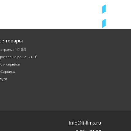
се товары
ограмма 1С: 8.3
раслевые решения 1С
С и сервисы
:Сервисы
луги
info@it-lims.ru