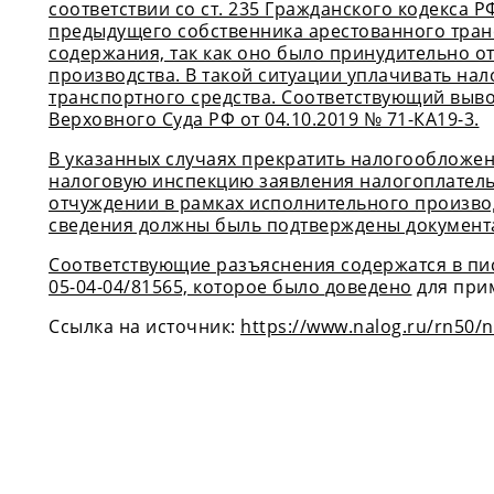
соответствии со ст. 235 Гражданского кодекса Р
предыдущего собственника арестованного тран
содержания, так как оно было принудительно о
производства. В такой ситуации уплачивать на
транспортного средства. Соответствующий выв
Верховного Суда РФ от 04.10.2019 № 71-КА19-3.
В указанных случаях прекратить налогообложе
налоговую инспекцию заявления налогоплатель
отчуждении в рамках исполнительного производ
сведения должны быль подтверждены документ
Соответствующие разъяснения содержатся в пис
05-04-04/81565, которое было
доведено
для при
Ссылка на источник:
https://www.nalog.ru/rn50/n