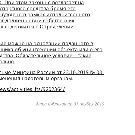
Ф. При этом закон не возлагает на
спортного средства бремя его
тчуждено в рамках исполнительного
лог должен новый собственник
од содержится в Определении
ние можно на основании поданного в
щика об уничтожении объекта или о его
ства. Обязательное условие – такие
ально.
ьме Минфина России от 23.10.2019 № 03-
менения налоговым органам.
ews/activities_fts/9202364/
дата публикации:
01 ноября 2019