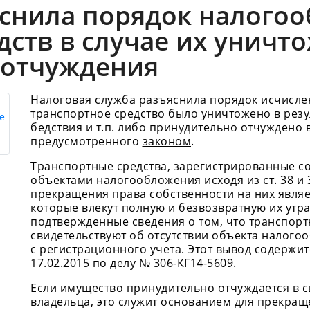
яснила порядок налого
дств в случае их уничт
 отчуждения
Налоговая служба разъяснила порядок исчислен
транспортное средство было уничтожено в резу
бедствия и т.п. либо принудительно отчуждено 
предусмотренного
законом
.
Транспортные средства, зарегистрированные со
объектами налогообложения исходя из ст.
38
и
прекращения права собственности на них являе
которые влекут полную и безвозвратную их утра
подтвержденные сведения о том, что транспорт
свидетельствуют об отсутствии объекта налого
с регистрационного учета. Этот вывод содержит
17.02.2015 по делу № 306-КГ14-5609.
Если имущество принудительно отчуждается в с
владельца, это служит основанием для прекращ