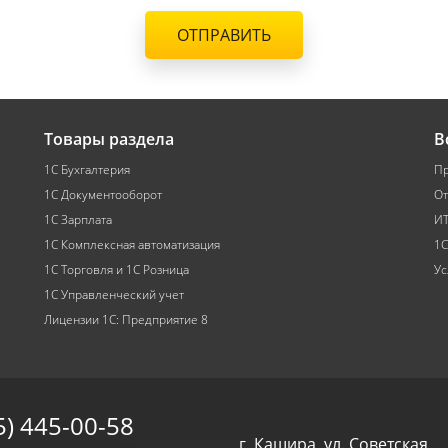
ОТПРАВИТЬ
Товары раздела
В
1С Бухгалтерия
Пр
1С Документооборот
От
1С Зарплата
ИТ
1С Комплексная автоматизация
1С
1С Торговля и 1С Розница
Ус
1С Управленческий учет
Лицензии 1С: Предприятие 8
5) 445-00-58
г. Кашира, ул. Советская,