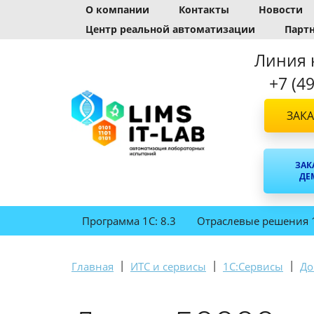
О компании
Контакты
Новости
Центр реальной автоматизации
Парт
Линия 
+7 (4
ЗАКА
ЗАК
ДЕ
Программа 1С: 8.3
Отраслевые решения 
|
|
|
Главная
ИТС и сервисы
1С:Сервисы
До