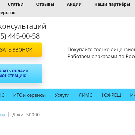
Статьи
Отзывы
Акции
Наши партнёры
нерство
консультаций
95) 445-00-58
Покупайте только лицензио
ЗАТЬ ЗВОНОК
Работаем с заказами по Рос
АЗАТЬ ОНЛАЙН
МОНСТРАЦИЮ
1С
ИТС и сервисы
Услуги
ЛИМС
1С:ФРЕШ
И
|
ки
Доки -50000