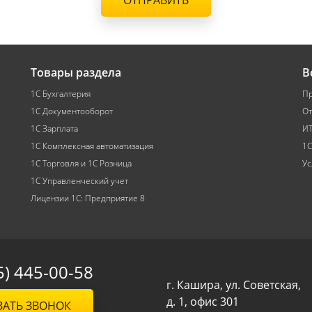
ОТПРАВИТЬ
Товары раздела
В
1С Бухгалтерия
Пр
1С Документооборот
От
1С Зарплата
ИТ
1С Комплексная автоматизация
1С
1С Торговля и 1С Розница
Ус
1С Управленческий учет
Лицензии 1С: Предприятие 8
5) 445-00-58
г. Кашира, ул. Советская,
д. 1, офис 301
ЗАТЬ ЗВОНОК