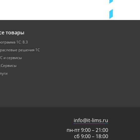
се товары
ограмма 1С: 8.3
раслевые решения 1С
С и сервисы
:Сервисы
луги
info@it-lims.ru
пн-пт 9:00 – 21:00
сб 9:00 – 18:00