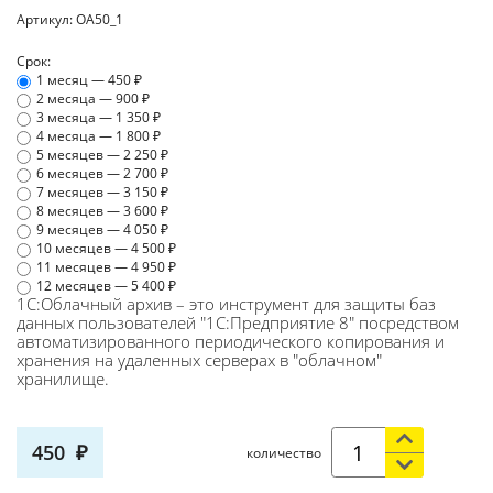
Артикул:
ОА50_1
Срок:
1 месяц — 450
2 месяца — 900
3 месяца — 1 350
4 месяца — 1 800
5 месяцев — 2 250
6 месяцев — 2 700
7 месяцев — 3 150
8 месяцев — 3 600
9 месяцев — 4 050
10 месяцев — 4 500
11 месяцев — 4 950
12 месяцев — 5 400
1С:Облачный архив – это инструмент для защиты баз
данных пользователей "1С:Предприятие 8" посредством
автоматизированного периодического копирования и
хранения на удаленных серверах в "облачном"
хранилище.
450
количество