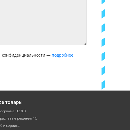
ой конфиденциальности —
подробнее
се товары
ограмма 1С: 8.3
раслевые решения 1С
С и сервисы