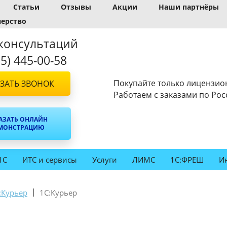
Статьи
Отзывы
Акции
Наши партнёры
нерство
консультаций
95) 445-00-58
Покупайте только лицензио
ЗАТЬ ЗВОНОК
Работаем с заказами по Рос
АЗАТЬ ОНЛАЙН
МОНСТРАЦИЮ
1С
ИТС и сервисы
Услуги
ЛИМС
1С:ФРЕШ
И
|
:Курьер
1С:Курьер