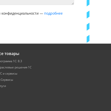
ой конфиденциальности —
подробнее
се товары
ограмма 1С: 8.3
раслевые решения 1С
С и сервисы
:Сервисы
луги