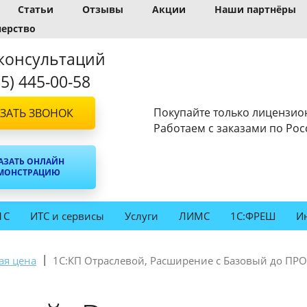
Статьи
Отзывы
Акции
Наши партнёры
нерство
консультаций
95) 445-00-58
Покупайте только лицензио
ЗАТЬ ЗВОНОК
Работаем с заказами по Рос
АЗАТЬ ОНЛАЙН
МОНСТРАЦИЮ
1С
ИТС и сервисы
Услуги
ЛИМС
1С:ФРЕШ
И
|
ая цена
1С:КП Отраслевой, Расширение с Базовый до ПРОФ