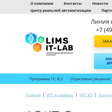
О компании
Контакты
Новости
Центр реальной автоматизации
Парт
Линия 
+7 (4
ЗАКА
ЗАК
ДЕ
Программа 1С: 8.3
Отраслевые решения 
|
|
|
Главная
ИТС и сервисы
ИТС КП
Льготн