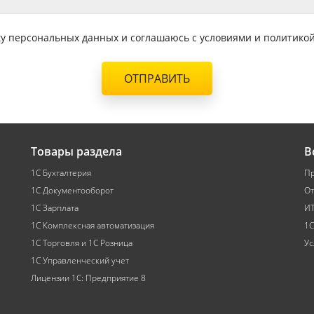
тку персональных данных и соглашаюсь с условиями и политик
ОТПРАВИТЬ
Товары раздела
В
1С Бухгалтерия
Пр
1С Документооборот
От
1С Зарплата
ИТ
1С Комплексная автоматизация
1С
1С Торговля и 1С Розница
Ус
1С Управленческий учет
Лицензии 1С: Предприятие 8