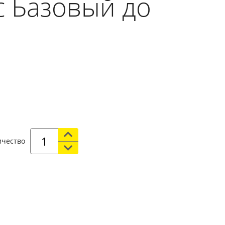
с Базовый до
ичество