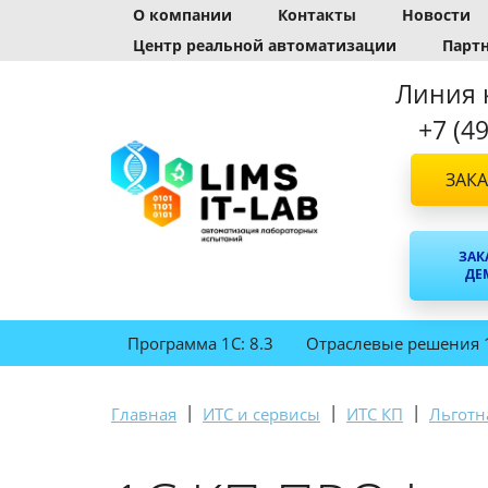
О компании
Контакты
Новости
Центр реальной автоматизации
Парт
Линия 
+7 (4
ЗАКА
ЗАК
ДЕ
Программа 1С: 8.3
Отраслевые решения 
|
|
|
Главная
ИТС и сервисы
ИТС КП
Льготн