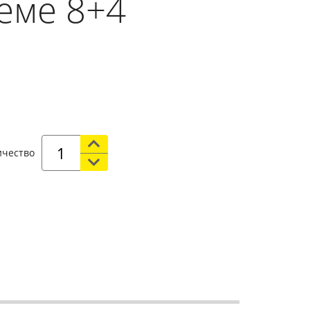
еме 8+4
ичество