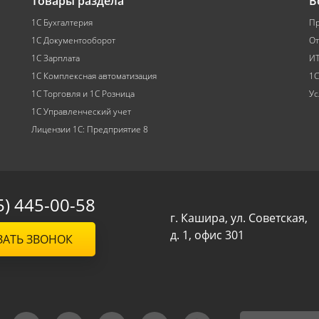
Товары раздела
В
1С Бухгалтерия
Пр
1С Документооборот
От
1С Зарплата
ИТ
1С Комплексная автоматизация
1С
1С Торговля и 1С Розница
Ус
1С Управленческий учет
Лицензии 1С: Предприятие 8
5) 445-00-58
г. Кашира, ул. Советская,
д. 1, офис 301
ЗАТЬ ЗВОНОК