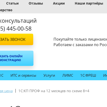
Статьи
Отзывы
Акции
Наши партнёры
нерство
консультаций
95) 445-00-58
Покупайте только лицензио
ЗАТЬ ЗВОНОК
Работаем с заказами по Рос
АЗАТЬ ОНЛАЙН
МОНСТРАЦИЮ
1С
ИТС и сервисы
Услуги
ЛИМС
1С:ФРЕШ
И
|
ая цена
1С:КП ПРОФ на 12 месяцев по схеме 8+4